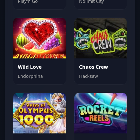
Play'n Go
Nolimit City
Wild Love
Chaos Crew
Endorphina
Hacksaw