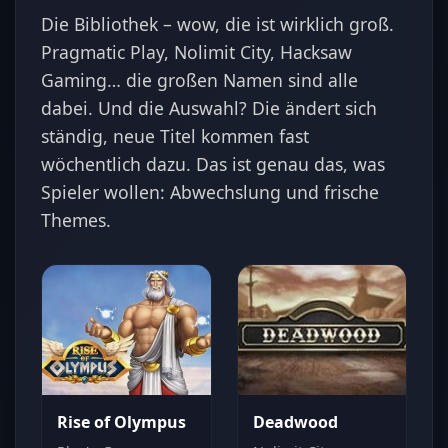
Die Bibliothek – wow, die ist wirklich groß.
Pragmatic Play, Nolimit City, Hacksaw
Gaming… die großen Namen sind alle
dabei. Und die Auswahl? Die ändert sich
ständig, neue Titel kommen fast
wöchentlich dazu. Das ist genau das, was
Spieler wollen: Abwechslung und frische
Themes.
Rise of Olympus
Deadwood