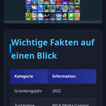
Wichtige Fakten auf
einen Blick
Kategorie
Information
Gründungsjahr
2022
Zuständige
MGA (Malta Gaming