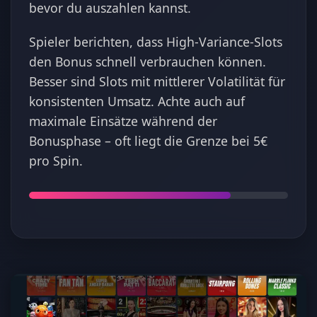
bevor du auszahlen kannst.
Spieler berichten, dass High-Variance-Slots
den Bonus schnell verbrauchen können.
Besser sind Slots mit mittlerer Volatilität für
konsistenten Umsatz. Achte auch auf
maximale Einsätze während der
Bonusphase – oft liegt die Grenze bei 5€
pro Spin.